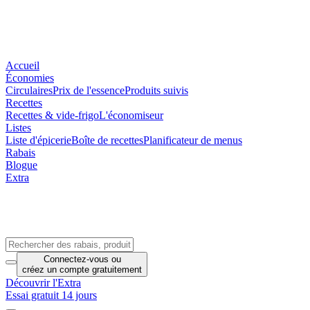
Accueil
Économies
Circulaires
Prix de l'essence
Produits suivis
Recettes
Recettes & vide-frigo
L'économiseur
Listes
Liste d'épicerie
Boîte de recettes
Planificateur de menus
Rabais
Blogue
Extra
Connectez-vous
ou
créez un compte
gratuitement
Découvrir l'Extra
Essai gratuit 14 jours