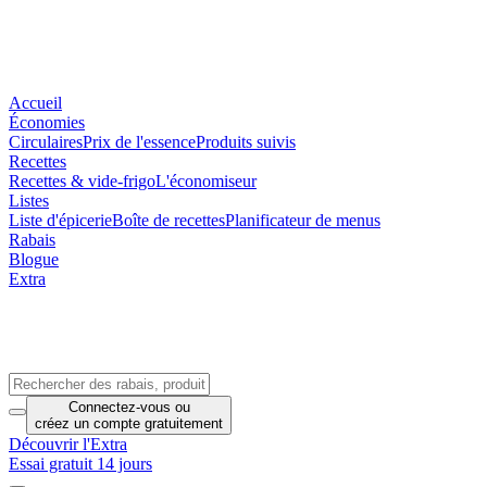
Accueil
Économies
Circulaires
Prix de l'essence
Produits suivis
Recettes
Recettes & vide-frigo
L'économiseur
Listes
Liste d'épicerie
Boîte de recettes
Planificateur de menus
Rabais
Blogue
Extra
Connectez-vous
ou
créez un compte
gratuitement
Découvrir l'Extra
Essai gratuit 14 jours