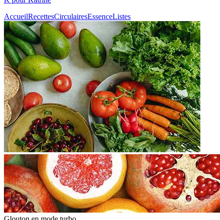
Accueil
Recettes
Circulaires
Essence
Listes
Glouton
en mode turbo