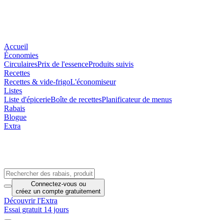
Accueil
Économies
Circulaires
Prix de l'essence
Produits suivis
Recettes
Recettes & vide-frigo
L'économiseur
Listes
Liste d'épicerie
Boîte de recettes
Planificateur de menus
Rabais
Blogue
Extra
Connectez-vous
ou
créez un compte
gratuitement
Découvrir l'Extra
Essai gratuit 14 jours