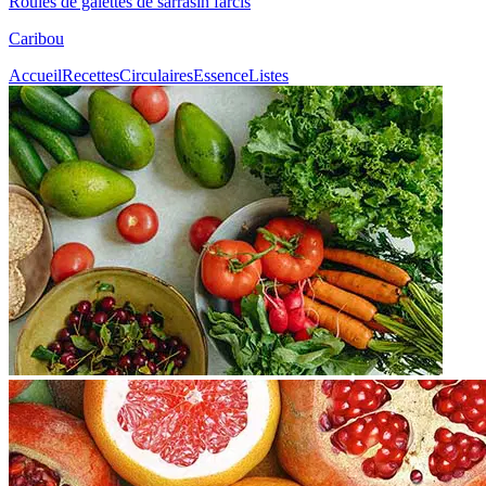
Roulés de galettes de sarrasin farcis
Caribou
Accueil
Recettes
Circulaires
Essence
Listes