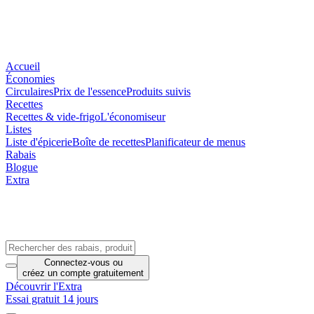
Accueil
Économies
Circulaires
Prix de l'essence
Produits suivis
Recettes
Recettes & vide-frigo
L'économiseur
Listes
Liste d'épicerie
Boîte de recettes
Planificateur de menus
Rabais
Blogue
Extra
Connectez-vous
ou
créez un compte
gratuitement
Découvrir l'Extra
Essai gratuit 14 jours