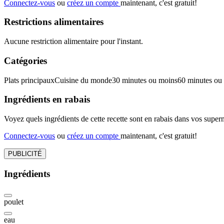
Connectez-vous
ou
créez un compte
maintenant, c'est gratuit!
Restrictions alimentaires
Aucune restriction alimentaire pour l'instant.
Catégories
Plats principaux
Cuisine du monde
30 minutes ou moins
60 minutes ou
Ingrédients en rabais
Voyez quels ingrédients de cette recette sont en rabais dans vos sup
Connectez-vous
ou
créez un compte
maintenant, c'est gratuit!
PUBLICITÉ
Ingrédients
poulet
eau