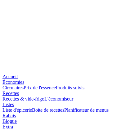
Accueil
Économies
Circulaires
Prix de l'essence
Produits suivis
Recettes
Recettes & vide-frigo
L'économiseur
Listes
Liste d'épicerie
Boîte de recettes
Planificateur de menus
Rabais
Blogue
Extra