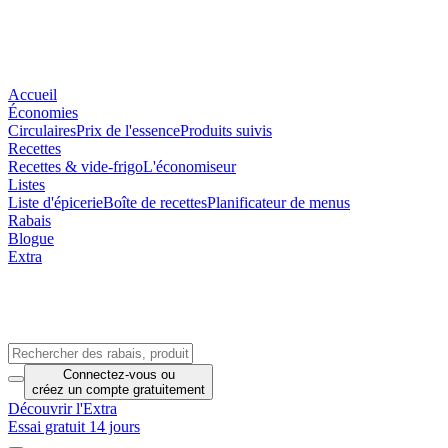
Accueil
Économies
Circulaires
Prix de l'essence
Produits suivis
Recettes
Recettes & vide-frigo
L'économiseur
Listes
Liste d'épicerie
Boîte de recettes
Planificateur de menus
Rabais
Blogue
Extra
Connectez-vous
ou
créez un compte
gratuitement
Découvrir l'Extra
Essai gratuit 14 jours