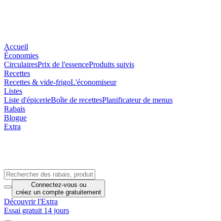
Accueil
Économies
Circulaires
Prix de l'essence
Produits suivis
Recettes
Recettes & vide-frigo
L'économiseur
Listes
Liste d'épicerie
Boîte de recettes
Planificateur de menus
Rabais
Blogue
Extra
Connectez-vous
ou
créez un compte
gratuitement
Découvrir l'Extra
Essai gratuit 14 jours