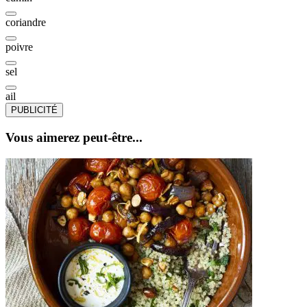
coriandre
poivre
sel
ail
PUBLICITÉ
Vous aimerez peut-être...