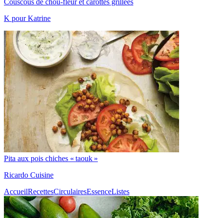
Couscous de chou-fleur et carottes grillées
K pour Katrine
Pita aux pois chiches « taouk »
Ricardo Cuisine
Accueil
Recettes
Circulaires
Essence
Listes