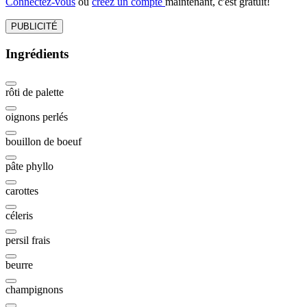
Connectez-vous
ou
créez un compte
maintenant, c'est gratuit!
PUBLICITÉ
Ingrédients
rôti de palette
oignons perlés
bouillon de boeuf
pâte phyllo
carottes
céleris
persil frais
beurre
champignons