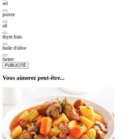
sel
poivre
ail
thym frais
huile d'olive
farine
PUBLICITÉ
Vous aimerez peut-être...