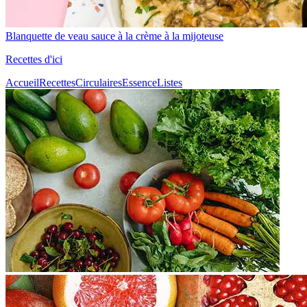
Blanquette de veau sauce à la crème à la mijoteuse
Recettes d'ici
Accueil
Recettes
Circulaires
Essence
Listes