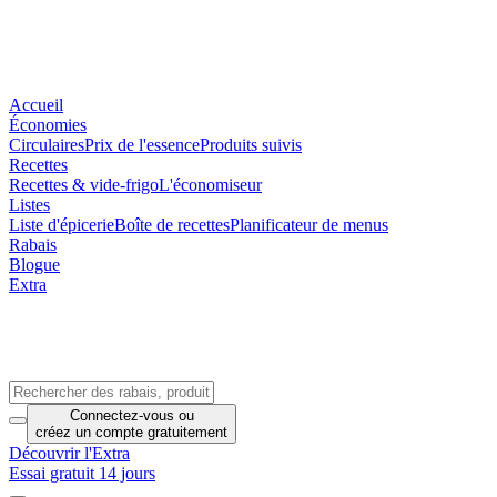
Accueil
Économies
Circulaires
Prix de l'essence
Produits suivis
Recettes
Recettes & vide-frigo
L'économiseur
Listes
Liste d'épicerie
Boîte de recettes
Planificateur de menus
Rabais
Blogue
Extra
Connectez-vous
ou
créez un compte
gratuitement
Découvrir l'Extra
Essai gratuit 14 jours