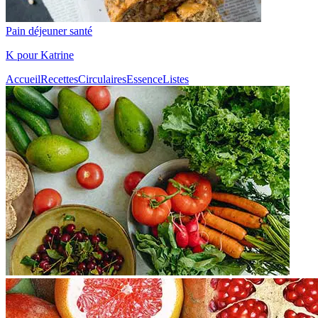
Pain déjeuner santé
K pour Katrine
Accueil
Recettes
Circulaires
Essence
Listes