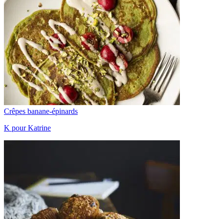
Crêpes banane-épinards
K pour Katrine