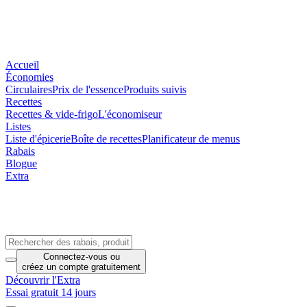
Accueil
Économies
Circulaires
Prix de l'essence
Produits suivis
Recettes
Recettes & vide-frigo
L'économiseur
Listes
Liste d'épicerie
Boîte de recettes
Planificateur de menus
Rabais
Blogue
Extra
Connectez-vous
ou
créez un compte
gratuitement
Découvrir l'Extra
Essai gratuit 14 jours