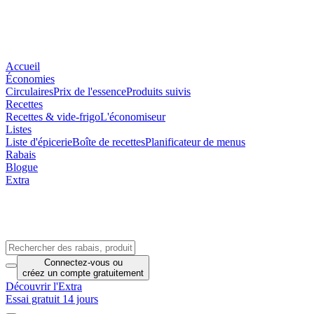
Accueil
Économies
Circulaires
Prix de l'essence
Produits suivis
Recettes
Recettes & vide-frigo
L'économiseur
Listes
Liste d'épicerie
Boîte de recettes
Planificateur de menus
Rabais
Blogue
Extra
Connectez-vous
ou
créez un compte
gratuitement
Découvrir l'Extra
Essai gratuit 14 jours