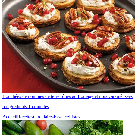
Bouchées de pommes de terre rôties au fromage et noix caramélisées
5 ingrédients 15 minutes
Accueil
Recettes
Circulaires
Essence
Listes