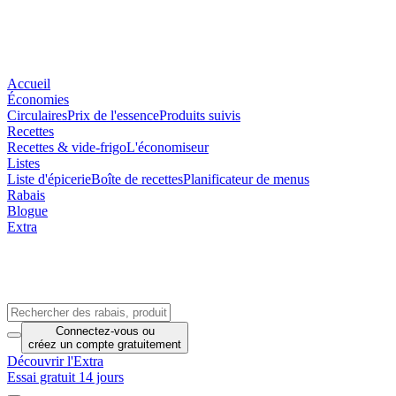
Accueil
Économies
Circulaires
Prix de l'essence
Produits suivis
Recettes
Recettes & vide-frigo
L'économiseur
Listes
Liste d'épicerie
Boîte de recettes
Planificateur de menus
Rabais
Blogue
Extra
Connectez-vous
ou
créez un compte
gratuitement
Découvrir l'Extra
Essai gratuit 14 jours