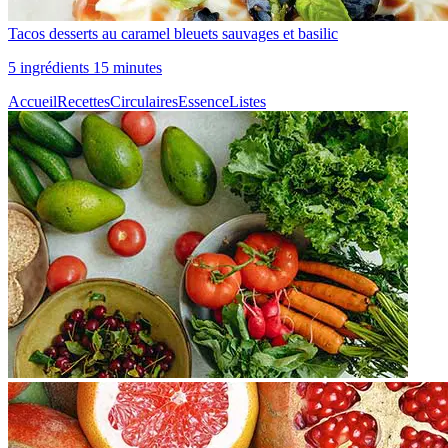
Tacos desserts au caramel bleuets sauvages et basilic
5 ingrédients 15 minutes
Accueil
Recettes
Circulaires
Essence
Listes