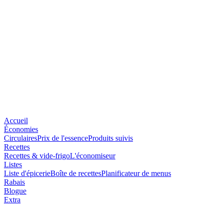
Accueil
Économies
Circulaires
Prix de l'essence
Produits suivis
Recettes
Recettes & vide-frigo
L'économiseur
Listes
Liste d'épicerie
Boîte de recettes
Planificateur de menus
Rabais
Blogue
Extra