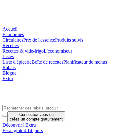
Accueil
Économies
Circulaires
Prix de l'essence
Produits suivis
Recettes
Recettes & vide-frigo
L'économiseur
Listes
Liste d'épicerie
Boîte de recettes
Planificateur de menus
Rabais
Blogue
Extra
Connectez-vous
ou
créez un compte
gratuitement
Découvrir l'Extra
Essai gratuit 14 jours