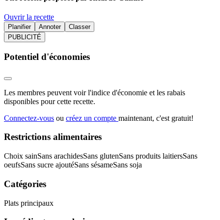
Ouvrir la recette
Planifier
Annoter
Classer
PUBLICITÉ
Potentiel d'économies
Les membres peuvent voir l'indice d'économie et les rabais
disponibles pour cette recette.
Connectez-vous
ou
créez un compte
maintenant, c'est gratuit!
Restrictions alimentaires
Choix sain
Sans arachides
Sans gluten
Sans produits laitiers
Sans
oeufs
Sans sucre ajouté
Sans sésame
Sans soja
Catégories
Plats principaux