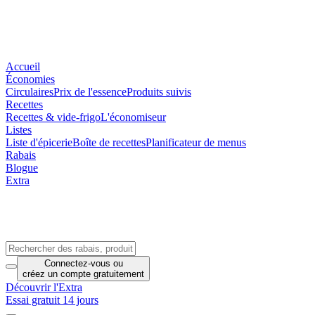
Accueil
Économies
Circulaires
Prix de l'essence
Produits suivis
Recettes
Recettes & vide-frigo
L'économiseur
Listes
Liste d'épicerie
Boîte de recettes
Planificateur de menus
Rabais
Blogue
Extra
Connectez-vous
ou
créez un compte
gratuitement
Découvrir l'Extra
Essai gratuit 14 jours