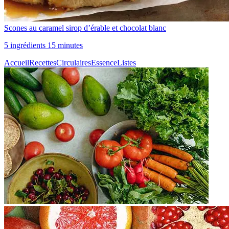
Scones au caramel sirop d’érable et chocolat blanc
5 ingrédients 15 minutes
Accueil
Recettes
Circulaires
Essence
Listes