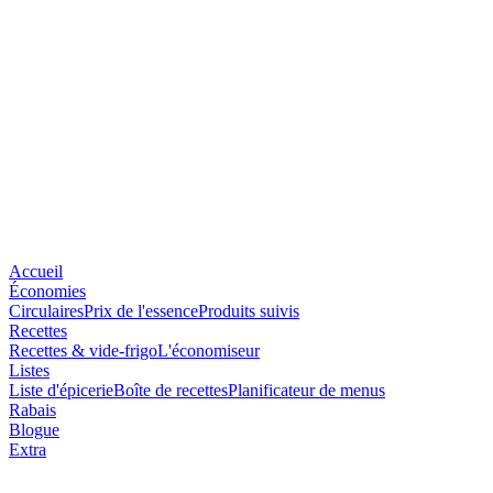
Accueil
Économies
Circulaires
Prix de l'essence
Produits suivis
Recettes
Recettes & vide-frigo
L'économiseur
Listes
Liste d'épicerie
Boîte de recettes
Planificateur de menus
Rabais
Blogue
Extra