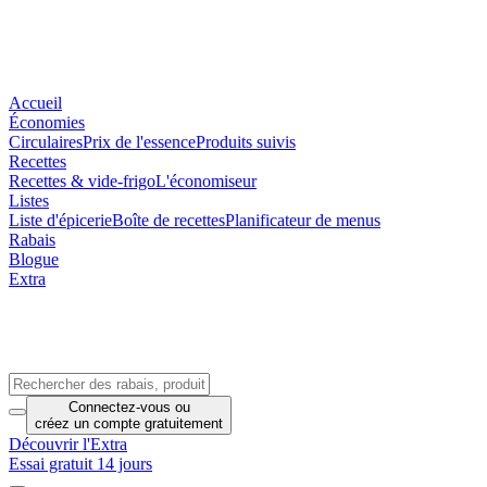
Accueil
Économies
Circulaires
Prix de l'essence
Produits suivis
Recettes
Recettes & vide-frigo
L'économiseur
Listes
Liste d'épicerie
Boîte de recettes
Planificateur de menus
Rabais
Blogue
Extra
Connectez-vous
ou
créez un compte
gratuitement
Découvrir l'Extra
Essai gratuit 14 jours