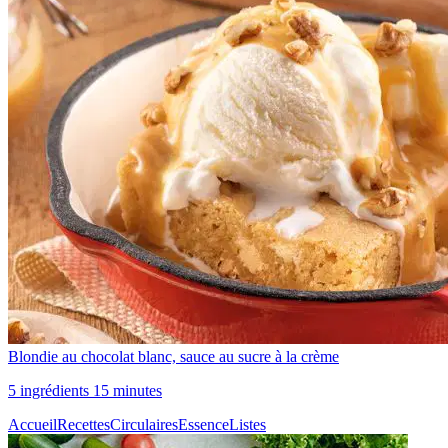
Blondie au chocolat blanc, sauce au sucre à la crème
5 ingrédients 15 minutes
Accueil
Recettes
Circulaires
Essence
Listes