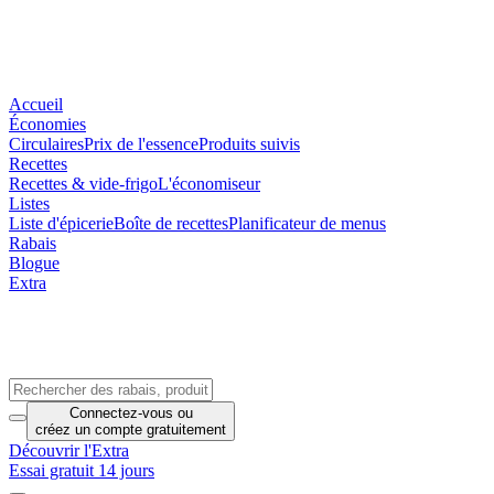
Accueil
Économies
Circulaires
Prix de l'essence
Produits suivis
Recettes
Recettes & vide-frigo
L'économiseur
Listes
Liste d'épicerie
Boîte de recettes
Planificateur de menus
Rabais
Blogue
Extra
Connectez-vous
ou
créez un compte
gratuitement
Découvrir l'Extra
Essai gratuit 14 jours