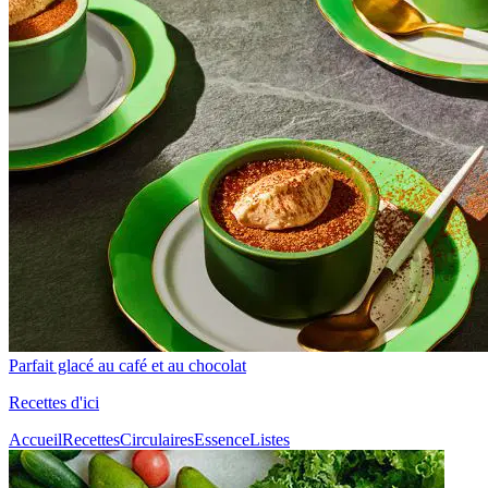
Parfait glacé au café et au chocolat
Recettes d'ici
Accueil
Recettes
Circulaires
Essence
Listes