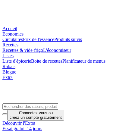
Accueil
Économies
Circulaires
Prix de l'essence
Produits suivis
Recettes
Recettes & vide-frigo
L'économiseur
Listes
Liste d'épicerie
Boîte de recettes
Planificateur de menus
Rabais
Blogue
Extra
Connectez-vous
ou
créez un compte
gratuitement
Découvrir l'Extra
Essai gratuit 14 jours