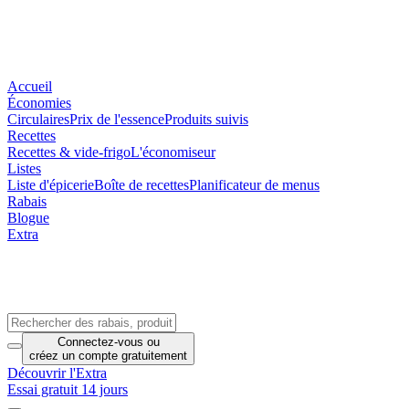
Accueil
Économies
Circulaires
Prix de l'essence
Produits suivis
Recettes
Recettes & vide-frigo
L'économiseur
Listes
Liste d'épicerie
Boîte de recettes
Planificateur de menus
Rabais
Blogue
Extra
Connectez-vous
ou
créez un compte
gratuitement
Découvrir l'Extra
Essai gratuit 14 jours