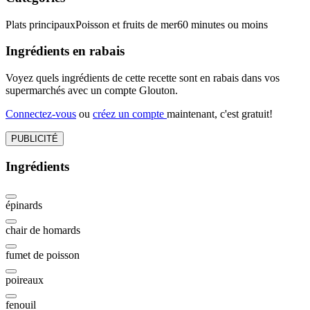
Plats principaux
Poisson et fruits de mer
60 minutes ou moins
Ingrédients en rabais
Voyez quels ingrédients de cette recette sont en rabais dans vos
supermarchés avec un compte Glouton.
Connectez-vous
ou
créez un compte
maintenant, c'est gratuit!
PUBLICITÉ
Ingrédients
épinards
chair de homards
fumet de poisson
poireaux
fenouil