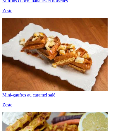
Muffins choco, bananes et noisettes
Zeste
Mini-gaufres au caramel salé
Zeste