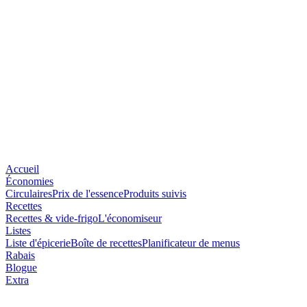
Accueil
Économies
Circulaires
Prix de l'essence
Produits suivis
Recettes
Recettes & vide-frigo
L'économiseur
Listes
Liste d'épicerie
Boîte de recettes
Planificateur de menus
Rabais
Blogue
Extra