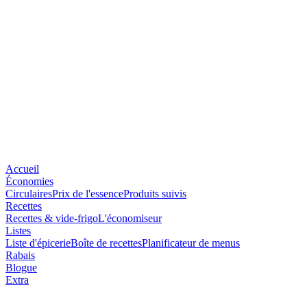
Accueil
Économies
Circulaires
Prix de l'essence
Produits suivis
Recettes
Recettes & vide-frigo
L'économiseur
Listes
Liste d'épicerie
Boîte de recettes
Planificateur de menus
Rabais
Blogue
Extra