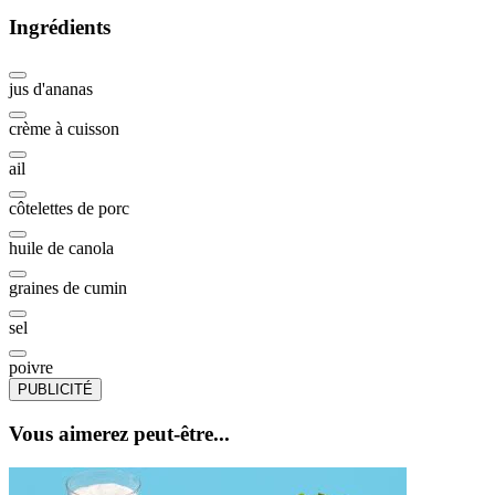
Ingrédients
jus d'ananas
crème à cuisson
ail
côtelettes de porc
huile de canola
graines de cumin
sel
poivre
PUBLICITÉ
Vous aimerez peut-être...