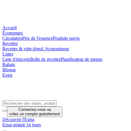
Accueil
Économies
Circulaires
Prix de l'essence
Produits suivis
Recettes
Recettes & vide-frigo
L'économiseur
Listes
Liste d'épicerie
Boîte de recettes
Planificateur de menus
Rabais
Blogue
Extra
Connectez-vous
ou
créez un compte
gratuitement
Découvrir l'Extra
Essai gratuit 14 jours