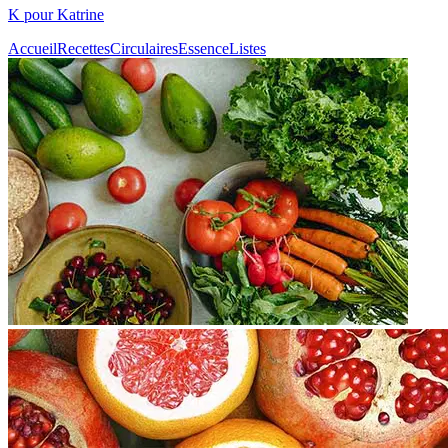
K pour Katrine
Accueil
Recettes
Circulaires
Essence
Listes