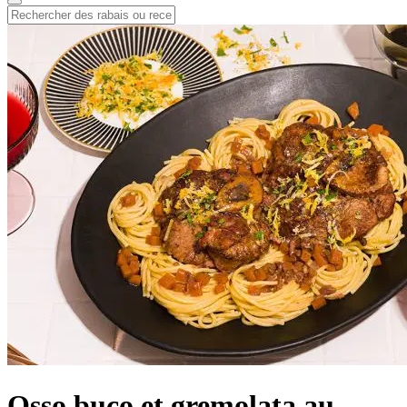
Osso buco et gremolata au