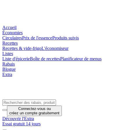
Accueil
Économies
Circulaires
Prix de l'essence
Produits suivis
Recettes
Recettes & vide-frigo
L'économiseur
Listes
Liste d'épicerie
Boîte de recettes
Planificateur de menus
Rabais
Blogue
Extra
Connectez-vous
ou
créez un compte
gratuitement
Découvrir l'Extra
Essai gratuit 14 jours