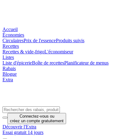
Accueil
Économies
Circulaires
Prix de l'essence
Produits suivis
Recettes
Recettes & vide-frigo
L'économiseur
Listes
Liste d'épicerie
Boîte de recettes
Planificateur de menus
Rabais
Blogue
Extra
Connectez-vous
ou
créez un compte
gratuitement
Découvrir l'Extra
Essai gratuit 14 jours