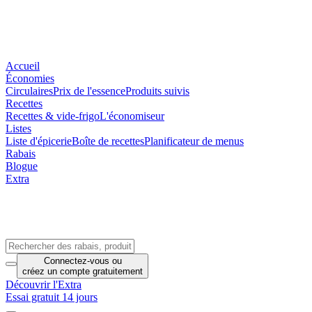
Accueil
Économies
Circulaires
Prix de l'essence
Produits suivis
Recettes
Recettes & vide-frigo
L'économiseur
Listes
Liste d'épicerie
Boîte de recettes
Planificateur de menus
Rabais
Blogue
Extra
Connectez-vous
ou
créez un compte
gratuitement
Découvrir l'Extra
Essai gratuit 14 jours