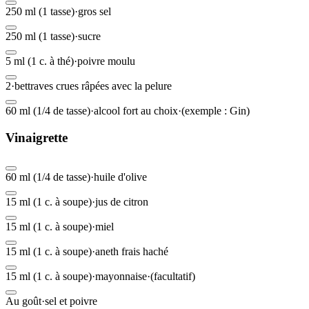
250 ml (1 tasse)
·
gros sel
250 ml (1 tasse)
·
sucre
5 ml (1 c. à thé)
·
poivre moulu
2
·
bettraves crues râpées avec la pelure
60 ml (1/4 de tasse)
·
alcool fort au choix
·
(exemple : Gin)
Vinaigrette
60 ml (1/4 de tasse)
·
huile d'olive
15 ml (1 c. à soupe)
·
jus de citron
15 ml (1 c. à soupe)
·
miel
15 ml (1 c. à soupe)
·
aneth frais haché
15 ml (1 c. à soupe)
·
mayonnaise
·
(facultatif)
Au goût
·
sel et poivre