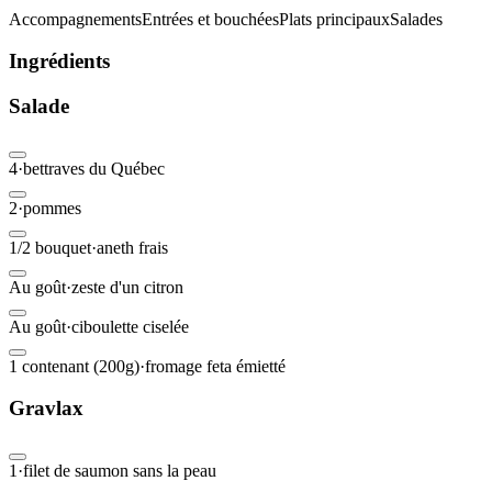
Accompagnements
Entrées et bouchées
Plats principaux
Salades
Ingrédients
Salade
4
·
bettraves du Québec
2
·
pommes
1/2 bouquet
·
aneth frais
Au goût
·
zeste d'un citron
Au goût
·
ciboulette ciselée
1 contenant (200g)
·
fromage feta émietté
Gravlax
1
·
filet de saumon sans la peau