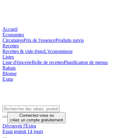
Accueil
Économies
Circulaires
Prix de l'essence
Produits suivis
Recettes
Recettes & vide-frigo
L'économiseur
Listes
Liste d'épicerie
Boîte de recettes
Planificateur de menus
Rabais
Blogue
Extra
Connectez-vous
ou
créez un compte
gratuitement
Découvrir l'Extra
Essai gratuit 14 jours