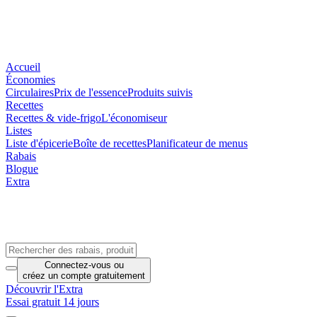
Accueil
Économies
Circulaires
Prix de l'essence
Produits suivis
Recettes
Recettes & vide-frigo
L'économiseur
Listes
Liste d'épicerie
Boîte de recettes
Planificateur de menus
Rabais
Blogue
Extra
Connectez-vous
ou
créez un compte
gratuitement
Découvrir l'Extra
Essai gratuit 14 jours