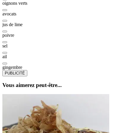
oignons verts
avocats
jus de lime
poivre
sel
ail
gingembre
PUBLICITÉ
Vous aimerez peut-être...