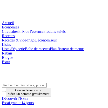
Accueil
Économies
Circulaires
Prix de l'essence
Produits suivis
Recettes
Recettes & vide-frigo
L'économiseur
Listes
Liste d'épicerie
Boîte de recettes
Planificateur de menus
Rabais
Blogue
Extra
Connectez-vous
ou
créez un compte
gratuitement
Découvrir l'Extra
Essai gratuit 14 jours