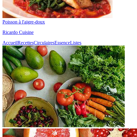
Poisson à l'aigre-doux
Ricardo Cuisine
Accueil
Recettes
Circulaires
Essence
Listes