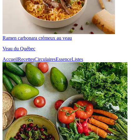
Ramen carbonara crémeux au veau
Veau du Québec
Accueil
Recettes
Circulaires
Essence
Listes