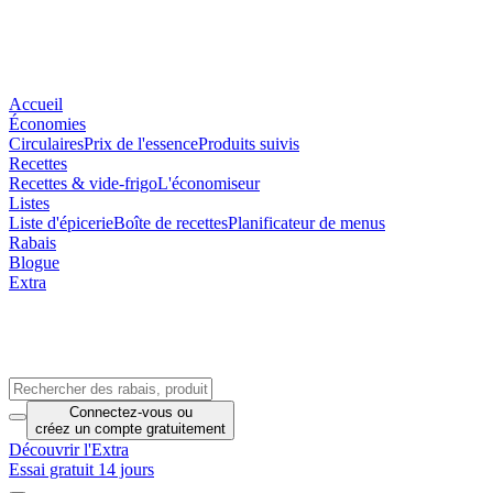
Accueil
Économies
Circulaires
Prix de l'essence
Produits suivis
Recettes
Recettes & vide-frigo
L'économiseur
Listes
Liste d'épicerie
Boîte de recettes
Planificateur de menus
Rabais
Blogue
Extra
Connectez-vous
ou
créez un compte
gratuitement
Découvrir l'Extra
Essai gratuit 14 jours