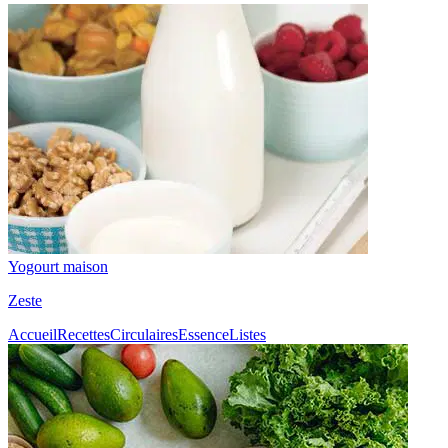
Yogourt maison
Zeste
Accueil
Recettes
Circulaires
Essence
Listes