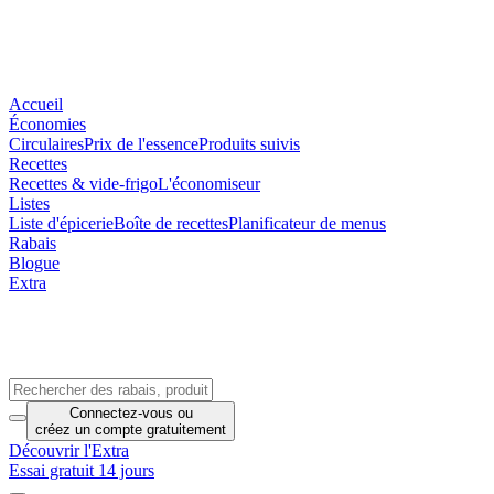
Accueil
Économies
Circulaires
Prix de l'essence
Produits suivis
Recettes
Recettes & vide-frigo
L'économiseur
Listes
Liste d'épicerie
Boîte de recettes
Planificateur de menus
Rabais
Blogue
Extra
Connectez-vous
ou
créez un compte
gratuitement
Découvrir l'Extra
Essai gratuit 14 jours