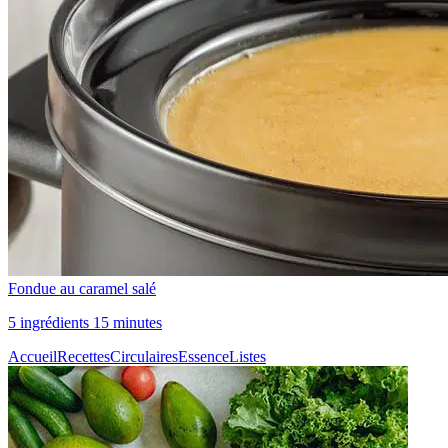
Fondue au caramel salé
5 ingrédients 15 minutes
Accueil
Recettes
Circulaires
Essence
Listes