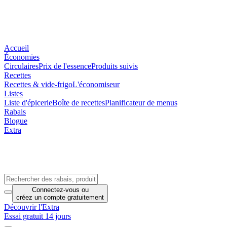
Accueil
Économies
Circulaires
Prix de l'essence
Produits suivis
Recettes
Recettes & vide-frigo
L'économiseur
Listes
Liste d'épicerie
Boîte de recettes
Planificateur de menus
Rabais
Blogue
Extra
Connectez-vous
ou
créez un compte
gratuitement
Découvrir l'Extra
Essai gratuit 14 jours