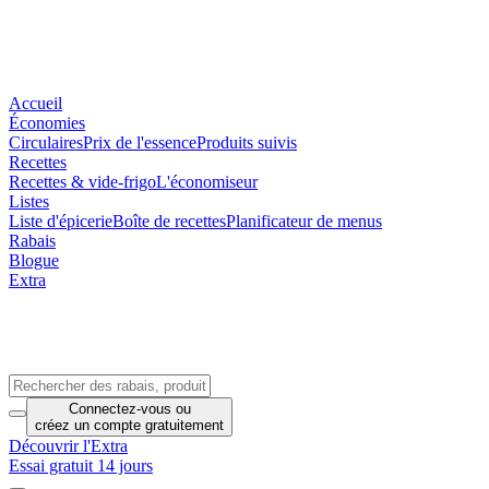
Accueil
Économies
Circulaires
Prix de l'essence
Produits suivis
Recettes
Recettes & vide-frigo
L'économiseur
Listes
Liste d'épicerie
Boîte de recettes
Planificateur de menus
Rabais
Blogue
Extra
Connectez-vous
ou
créez un compte
gratuitement
Découvrir l'Extra
Essai gratuit 14 jours