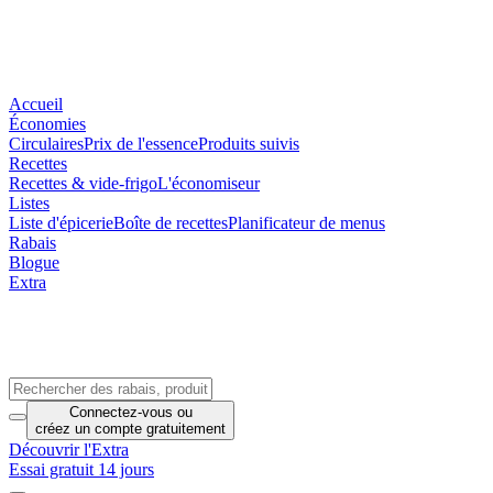
Accueil
Économies
Circulaires
Prix de l'essence
Produits suivis
Recettes
Recettes & vide-frigo
L'économiseur
Listes
Liste d'épicerie
Boîte de recettes
Planificateur de menus
Rabais
Blogue
Extra
Connectez-vous
ou
créez un compte
gratuitement
Découvrir l'Extra
Essai gratuit 14 jours