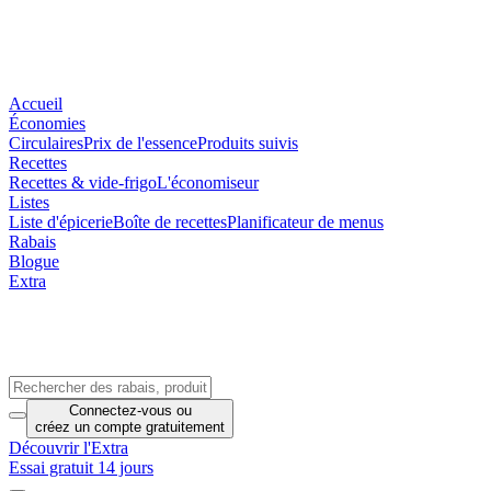
Accueil
Économies
Circulaires
Prix de l'essence
Produits suivis
Recettes
Recettes & vide-frigo
L'économiseur
Listes
Liste d'épicerie
Boîte de recettes
Planificateur de menus
Rabais
Blogue
Extra
Connectez-vous
ou
créez un compte
gratuitement
Découvrir l'Extra
Essai gratuit 14 jours