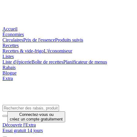
Accueil
Économies
Circulaires
Prix de l'essence
Produits suivis
Recettes
Recettes & vide-frigo
L'économiseur
Listes
Liste d'épicerie
Boîte de recettes
Planificateur de menus
Rabais
Blogue
Extra
Connectez-vous
ou
créez un compte
gratuitement
Découvrir l'Extra
Essai gratuit 14 jours