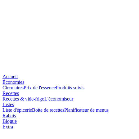
Accueil
Économies
Circulaires
Prix de l'essence
Produits suivis
Recettes
Recettes & vide-frigo
L'économiseur
Listes
Liste d'épicerie
Boîte de recettes
Planificateur de menus
Rabais
Blogue
Extra