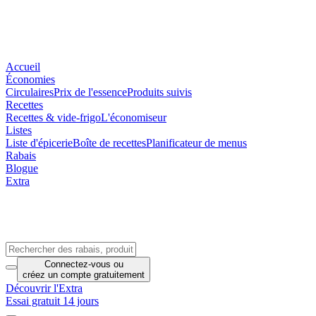
Accueil
Économies
Circulaires
Prix de l'essence
Produits suivis
Recettes
Recettes & vide-frigo
L'économiseur
Listes
Liste d'épicerie
Boîte de recettes
Planificateur de menus
Rabais
Blogue
Extra
Connectez-vous
ou
créez un compte
gratuitement
Découvrir l'Extra
Essai gratuit 14 jours