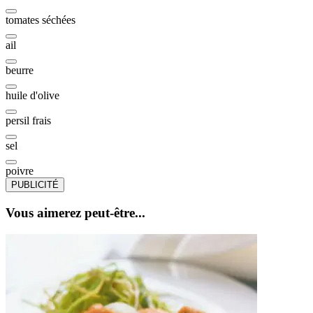
tomates séchées
ail
beurre
huile d'olive
persil frais
sel
poivre
PUBLICITÉ
Vous aimerez peut-être...