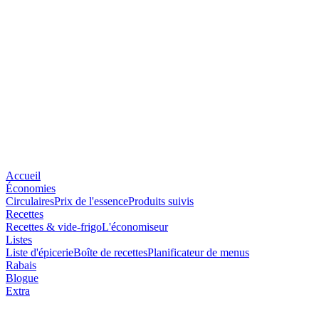
Accueil
Économies
Circulaires
Prix de l'essence
Produits suivis
Recettes
Recettes & vide-frigo
L'économiseur
Listes
Liste d'épicerie
Boîte de recettes
Planificateur de menus
Rabais
Blogue
Extra