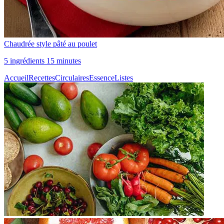
Chaudrée style pâté au poulet
5 ingrédients 15 minutes
Accueil
Recettes
Circulaires
Essence
Listes