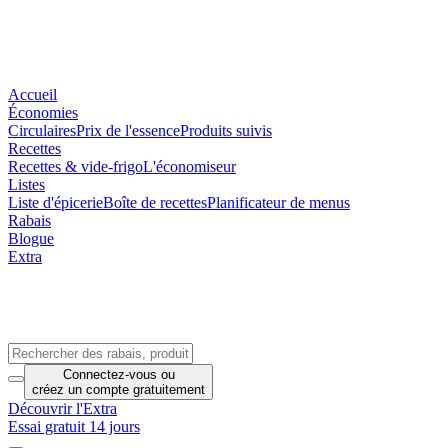
Accueil
Économies
Circulaires
Prix de l'essence
Produits suivis
Recettes
Recettes & vide-frigo
L'économiseur
Listes
Liste d'épicerie
Boîte de recettes
Planificateur de menus
Rabais
Blogue
Extra
Connectez-vous
ou
créez un compte
gratuitement
Découvrir l'Extra
Essai gratuit 14 jours