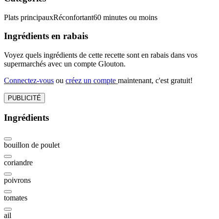
Plats principaux
Réconfortant
60 minutes ou moins
Ingrédients en rabais
Voyez quels ingrédients de cette recette sont en rabais dans vos
supermarchés avec un compte Glouton.
Connectez-vous
ou
créez un compte
maintenant, c'est gratuit!
PUBLICITÉ
Ingrédients
bouillon de poulet
coriandre
poivrons
tomates
ail