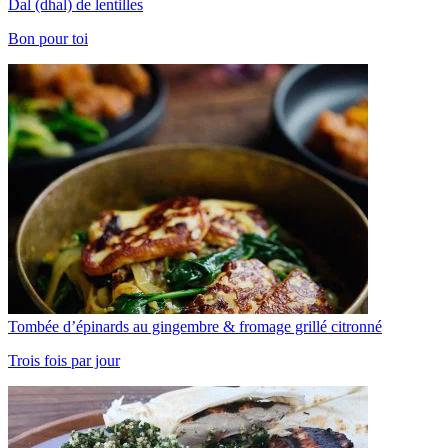
Dal (dhal) de lentilles
Bon pour toi
Tombée d’épinards au gingembre & fromage grillé citronné
Trois fois par jour