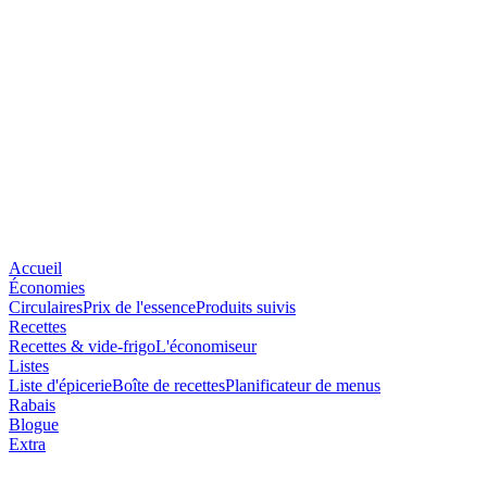
Accueil
Économies
Circulaires
Prix de l'essence
Produits suivis
Recettes
Recettes & vide-frigo
L'économiseur
Listes
Liste d'épicerie
Boîte de recettes
Planificateur de menus
Rabais
Blogue
Extra