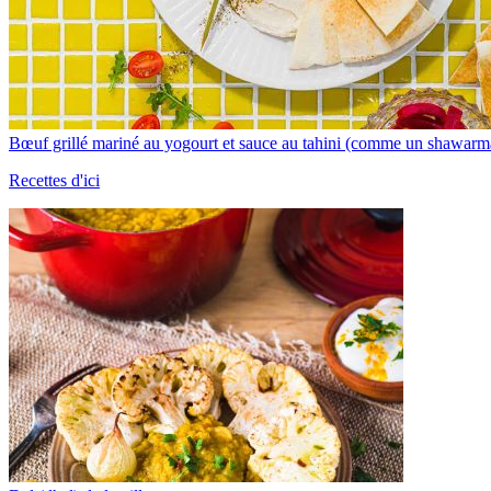
Bœuf grillé mariné au yogourt et sauce au tahini (comme un shawarm
Recettes d'ici