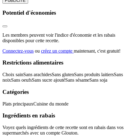
PUBLICITÉ
Potentiel d'économies
Les membres peuvent voir l'indice d'économie et les rabais
disponibles pour cette recette.
Connectez-vous
ou
créez un compte
maintenant, c'est gratuit!
Restrictions alimentaires
Choix sain
Sans arachides
Sans gluten
Sans produits laitiers
Sans
noix
Sans oeufs
Sans sucre ajouté
Sans sésame
Sans soja
Catégories
Plats principaux
Cuisine du monde
Ingrédients en rabais
Voyez quels ingrédients de cette recette sont en rabais dans vos
supermarchés avec un compte Glouton.