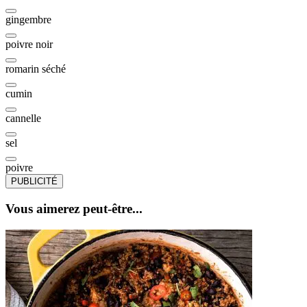
gingembre
poivre noir
romarin séché
cumin
cannelle
sel
poivre
PUBLICITÉ
Vous aimerez peut-être...