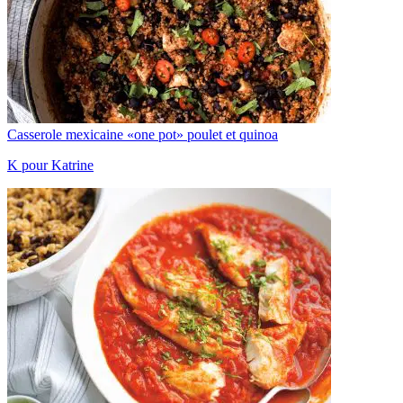
Casserole mexicaine «one pot» poulet et quinoa
K pour Katrine