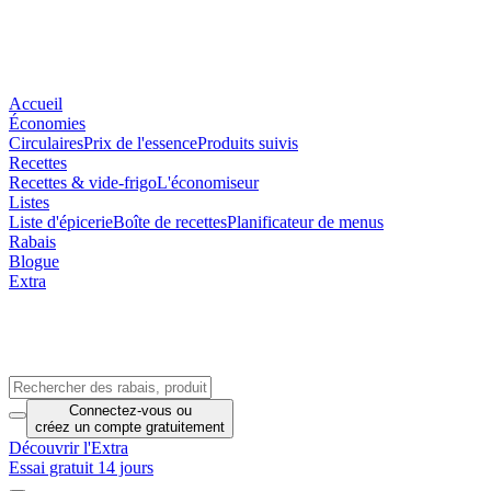
Accueil
Économies
Circulaires
Prix de l'essence
Produits suivis
Recettes
Recettes & vide-frigo
L'économiseur
Listes
Liste d'épicerie
Boîte de recettes
Planificateur de menus
Rabais
Blogue
Extra
Connectez-vous
ou
créez un compte
gratuitement
Découvrir l'Extra
Essai gratuit 14 jours