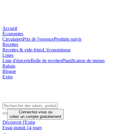
Accueil
Économies
Circulaires
Prix de l'essence
Produits suivis
Recettes
Recettes & vide-frigo
L'économiseur
Listes
Liste d'épicerie
Boîte de recettes
Planificateur de menus
Rabais
Blogue
Extra
Connectez-vous
ou
créez un compte
gratuitement
Découvrir l'Extra
Essai gratuit 14 jours