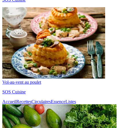
Vol-au-vent au poulet
SOS Cuisine
Accueil
Recettes
Circulaires
Essence
Listes