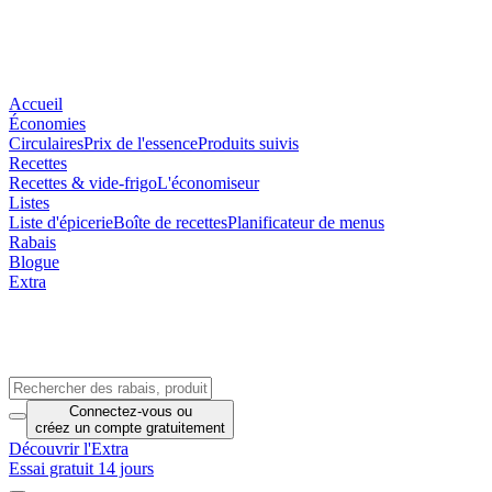
Accueil
Économies
Circulaires
Prix de l'essence
Produits suivis
Recettes
Recettes & vide-frigo
L'économiseur
Listes
Liste d'épicerie
Boîte de recettes
Planificateur de menus
Rabais
Blogue
Extra
Connectez-vous
ou
créez un compte
gratuitement
Découvrir l'Extra
Essai gratuit 14 jours