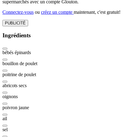
supermarchés avec un compte Glouton.
Connectez-vous
ou
créez un compte
maintenant, c'est gratuit!
PUBLICITÉ
Ingrédients
bébés épinards
bouillon de poulet
poitrine de poulet
abricots secs
oignons
poivron jaune
ail
sel