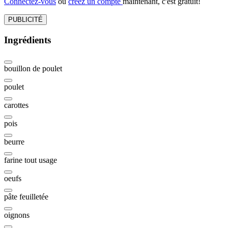
Connectez-vous
ou
créez un compte
maintenant, c'est gratuit!
PUBLICITÉ
Ingrédients
bouillon de poulet
poulet
carottes
pois
beurre
farine tout usage
oeufs
pâte feuilletée
oignons