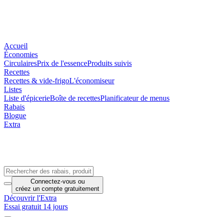
Accueil
Économies
Circulaires
Prix de l'essence
Produits suivis
Recettes
Recettes & vide-frigo
L'économiseur
Listes
Liste d'épicerie
Boîte de recettes
Planificateur de menus
Rabais
Blogue
Extra
Connectez-vous
ou
créez un compte
gratuitement
Découvrir l'Extra
Essai gratuit 14 jours