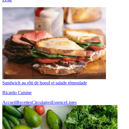
Sandwich au rôti de boeuf et salade rémoulade
Ricardo Cuisine
Accueil
Recettes
Circulaires
Essence
Listes