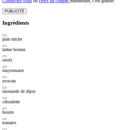
Connectez-vous
ou
créez un compte
maintenant, c'est gratuit!
PUBLICITÉ
Ingrédients
pain miche
laitue boston
oeufs
mayonnaise
avocats
moutarde de dijon
ciboulette
beurre
tomates