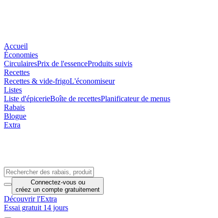
Accueil
Économies
Circulaires
Prix de l'essence
Produits suivis
Recettes
Recettes & vide-frigo
L'économiseur
Listes
Liste d'épicerie
Boîte de recettes
Planificateur de menus
Rabais
Blogue
Extra
Connectez-vous
ou
créez un compte
gratuitement
Découvrir l'Extra
Essai gratuit 14 jours