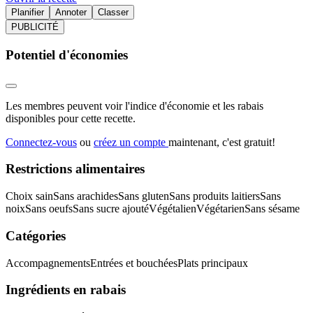
Planifier
Annoter
Classer
PUBLICITÉ
Potentiel d'économies
Les membres peuvent voir l'indice d'économie et les rabais
disponibles pour cette recette.
Connectez-vous
ou
créez un compte
maintenant, c'est gratuit!
Restrictions alimentaires
Choix sain
Sans arachides
Sans gluten
Sans produits laitiers
Sans
noix
Sans oeufs
Sans sucre ajouté
Végétalien
Végétarien
Sans sésame
Catégories
Accompagnements
Entrées et bouchées
Plats principaux
Ingrédients en rabais