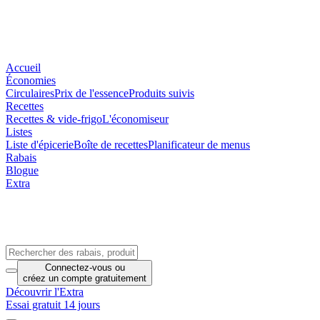
Accueil
Économies
Circulaires
Prix de l'essence
Produits suivis
Recettes
Recettes & vide-frigo
L'économiseur
Listes
Liste d'épicerie
Boîte de recettes
Planificateur de menus
Rabais
Blogue
Extra
Connectez-vous
ou
créez un compte
gratuitement
Découvrir l'Extra
Essai gratuit 14 jours