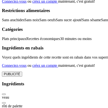
Connectez-vous
ou
créez un compte
maintenant, c'est gratuit!
Restrictions alimentaires
Sans arachides
Sans noix
Sans oeufs
Sans sucre ajouté
Sans sésame
Sans
Catégories
Plats principaux
Recettes économiques
30 minutes ou moins
Ingrédients en rabais
Voyez quels ingrédients de cette recette sont en rabais dans vos sup
Connectez-vous
ou
créez un compte
maintenant, c'est gratuit!
PUBLICITÉ
Ingrédients
veau
rôti de palette