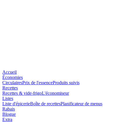
Accueil
Économies
Circulaires
Prix de l'essence
Produits suivis
Recettes
Recettes & vide-frigo
L'économiseur
Listes
Liste d'épicerie
Boîte de recettes
Planificateur de menus
Rabais
Blogue
Extra