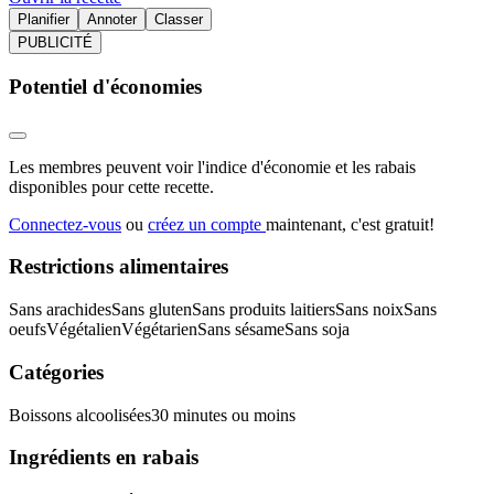
Planifier
Annoter
Classer
PUBLICITÉ
Potentiel d'économies
Les membres peuvent voir l'indice d'économie et les rabais
disponibles pour cette recette.
Connectez-vous
ou
créez un compte
maintenant, c'est gratuit!
Restrictions alimentaires
Sans arachides
Sans gluten
Sans produits laitiers
Sans noix
Sans
oeufs
Végétalien
Végétarien
Sans sésame
Sans soja
Catégories
Boissons alcoolisées
30 minutes ou moins
Ingrédients en rabais