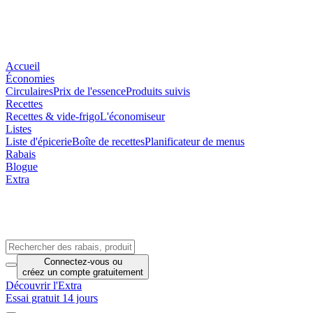
Accueil
Économies
Circulaires
Prix de l'essence
Produits suivis
Recettes
Recettes & vide-frigo
L'économiseur
Listes
Liste d'épicerie
Boîte de recettes
Planificateur de menus
Rabais
Blogue
Extra
Connectez-vous
ou
créez un compte
gratuitement
Découvrir l'Extra
Essai gratuit 14 jours