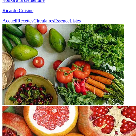
Vodka à la clémentine
Ricardo Cuisine
Accueil
Recettes
Circulaires
Essence
Listes